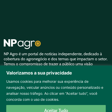
NP Agro é um portal de notícias independente, dedicado à
cobertura do agronegócio e dos temas que impactam o setor.
Temos o compromisso de trazer a público uma visão
aprofundada sobre o agro e garantir uma representatividade
Valorizamos a sua privacidade
equivalente à sua importância.
Usamos cookies para melhorar sua experiência de
navegação, veicular anúncios ou conteúdo personalizado e
analisar nosso tráfego. Ao clicar em “Aceitar tudo”, você
concorda com o uso de cookies.
Copyright ©2026 NPAgro. Todos os direitos reservados.
Aceitar Tudo