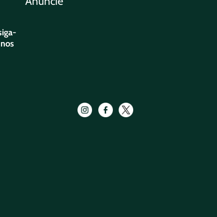
Anuncie
siga-
nos