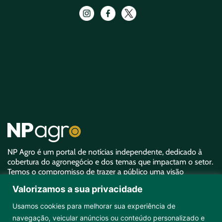
NP Agro é um portal de notícias independente, dedicado à
cobertura do agronegócio e dos temas que impactam o setor.
Temos o compromisso de trazer a público uma visão
aprofundada sobre o agro e garantir uma representatividade
Valorizamos a sua privacidade
equivalente à sua importância.
Usamos cookies para melhorar sua experiência de
navegação, veicular anúncios ou conteúdo personalizado e