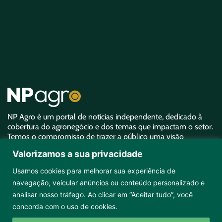
NP Agro é um portal de notícias independente, dedicado à
cobertura do agronegócio e dos temas que impactam o setor.
Temos o compromisso de trazer a público uma visão
aprofundada sobre o agro e garantir uma representatividade
Valorizamos a sua privacidade
equivalente à sua importância.
Usamos cookies para melhorar sua experiência de
navegação, veicular anúncios ou conteúdo personalizado e
analisar nosso tráfego. Ao clicar em “Aceitar tudo”, você
concorda com o uso de cookies.
Copyright ©2026 NPAgro. Todos os direitos reservados.