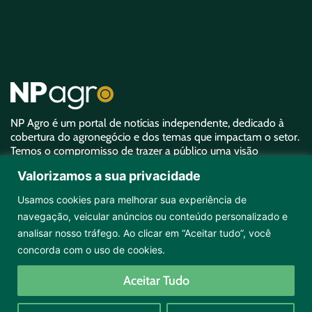
NP Agro é um portal de notícias independente, dedicado à
cobertura do agronegócio e dos temas que impactam o setor.
Temos o compromisso de trazer a público uma visão
aprofundada sobre o agro e garantir uma representatividade
Valorizamos a sua privacidade
equivalente à sua importância.
Usamos cookies para melhorar sua experiência de
navegação, veicular anúncios ou conteúdo personalizado e
analisar nosso tráfego. Ao clicar em “Aceitar tudo”, você
concorda com o uso de cookies.
Copyright ©2026 NPAgro. Todos os direitos reservados.
Aceitar Tudo