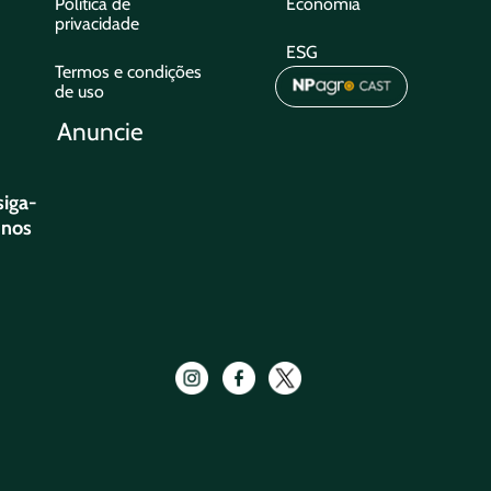
Política de
Economia
privacidade
ESG
Termos e condições
de uso
Anuncie
siga-
nos