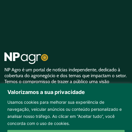
NP Agro é um portal de notícias independente, dedicado à
cobertura do agronegócio e dos temas que impactam o setor.
Temos o compromisso de trazer a público uma visão
aprofundada sobre o agro e garantir uma representatividade
Valorizamos a sua privacidade
equivalente à sua importância.
Usamos cookies para melhorar sua experiência de
navegação, veicular anúncios ou conteúdo personalizado e
analisar nosso tráfego. Ao clicar em “Aceitar tudo”, você
concorda com o uso de cookies.
Copyright ©2026 NPAgro. Todos os direitos reservados.