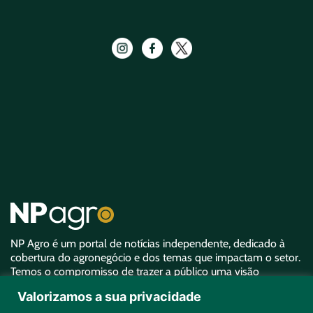
NP Agro é um portal de notícias independente, dedicado à
cobertura do agronegócio e dos temas que impactam o setor.
Temos o compromisso de trazer a público uma visão
aprofundada sobre o agro e garantir uma representatividade
Valorizamos a sua privacidade
equivalente à sua importância.