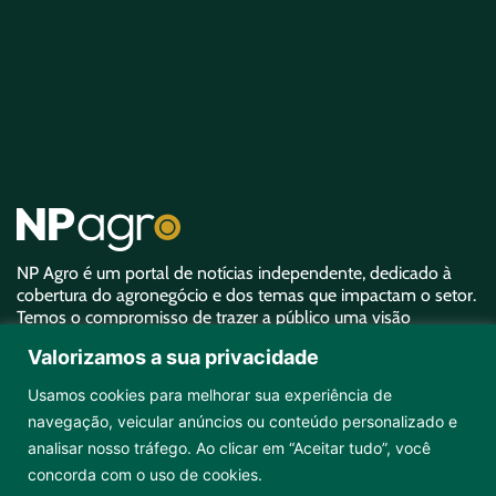
NP Agro é um portal de notícias independente, dedicado à
cobertura do agronegócio e dos temas que impactam o setor.
Temos o compromisso de trazer a público uma visão
aprofundada sobre o agro e garantir uma representatividade
Valorizamos a sua privacidade
equivalente à sua importância.
Usamos cookies para melhorar sua experiência de
navegação, veicular anúncios ou conteúdo personalizado e
analisar nosso tráfego. Ao clicar em “Aceitar tudo”, você
concorda com o uso de cookies.
Copyright ©2026 NPAgro. Todos os direitos reservados.