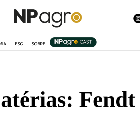
MIA
ESG
SOBRE
atérias:
Fendt