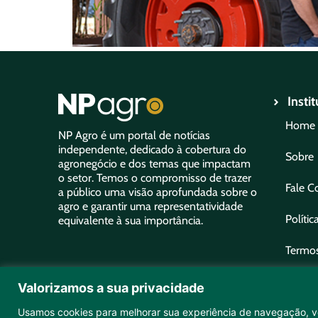
Insti
Home
NP Agro é um portal de notícias
independente, dedicado à cobertura do
Sobre
agronegócio e dos temas que impactam
o setor. Temos o compromisso de trazer
Fale C
a público uma visão aprofundada sobre o
agro e garantir uma representatividade
Polític
equivalente à sua importância.
Termos
Anu
Valorizamos a sua privacidade
Usamos cookies para melhorar sua experiência de navegação, ve
Copyright ©2026 NPAgro. Todos os direitos