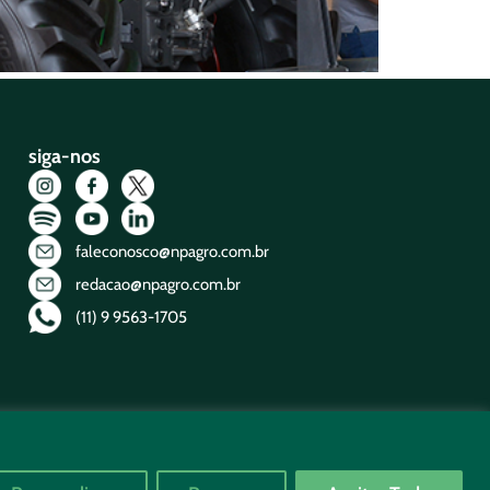
siga-nos
faleconosco@npagro.com.br
redacao@npagro.com.br
(11) 9 9563-1705
Desenvolvido por
Selfti
e
Views