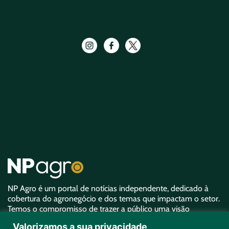
NP Agro é um portal de notícias independente, dedicado à
cobertura do agronegócio e dos temas que impactam o setor.
Temos o compromisso de trazer a público uma visão
aprofundada sobre o agro e garantir uma representatividade
Valorizamos a sua privacidade