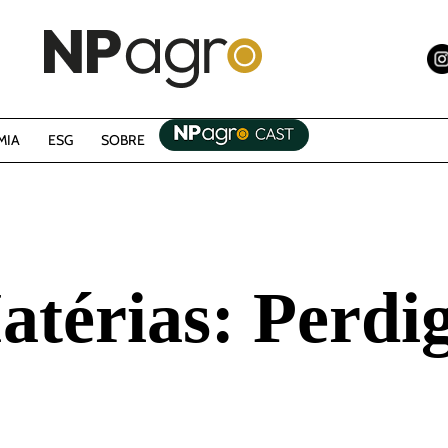
MIA
ESG
SOBRE
atérias:
Perdi