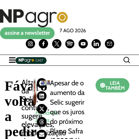
7 AGO 2026
assine a newsletter
Fávaro
Alta
Apesar de o
LEIA
TAMBÉM
da
aumento da
volta
Selic,
Selic sugerir
contudo,
que os juros
a
Fernando
sugere
Lopes
do próximo
elevações;
pedir
1
Plano Safra
modernização
0
/