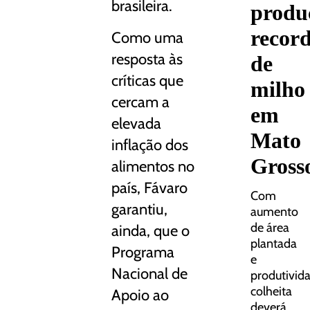
brasileira.
produ
recor
Como uma
resposta às
de
críticas que
milho
cercam a
em
elevada
Mato
inflação dos
Gross
alimentos no
país, Fávaro
Com
garantiu,
aumento
de área
ainda, que o
plantada
Programa
e
Nacional de
produtivid
colheita
Apoio ao
deverá