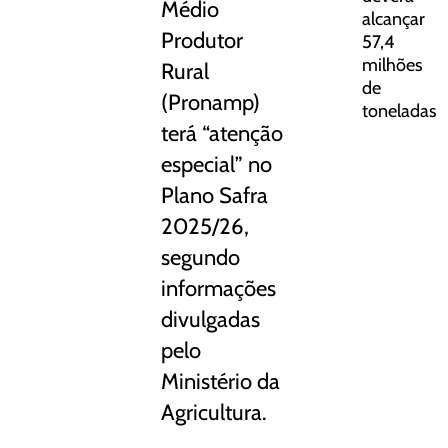
Médio
alcançar
Produtor
57,4
milhões
Rural
de
(Pronamp)
toneladas
terá “atenção
especial” no
Plano Safra
2025/26,
segundo
informações
divulgadas
pelo
Ministério da
Agricultura.