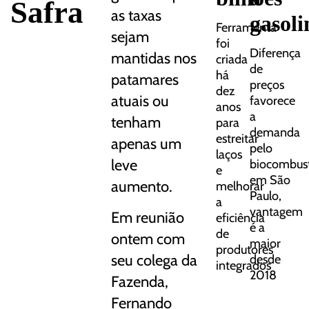
Safra
as taxas
gasoli
Ferramenta
sejam
foi
Diferença
mantidas nos
criada
de
há
patamares
preços
dez
atuais ou
favorece
anos
a
tenham
para
demanda
estreitar
apenas um
pelo
laços
leve
biocombust
e
em São
aumento.
melhorar
Paulo,
a
vantagem
Em reunião
eficiência
é a
de
ontem com
maior
produtores
seu colega da
desde
integrados
2018
Fazenda,
Fernando