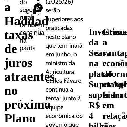
do
(2025/26)
a
0
seguro
4
serão
/
rural
Haddad
superiores aos
2
também
0
praticadas
Investime
Cresc
2
taxas
continua
5
neste plano
na
da
a
de
que terminará
pauta
Seara
vanta
em junho, o
juros
na
econô
ministro da
Agricultura,
platafor
do
atraentes
Carlos Fávaro,
SuperAgr
etanol
no
continua a
superam
hidra
tentar junto à
próximo
R$
em
equipe
Plano
4
relaçã
econômica do
governo que
bilhões
à