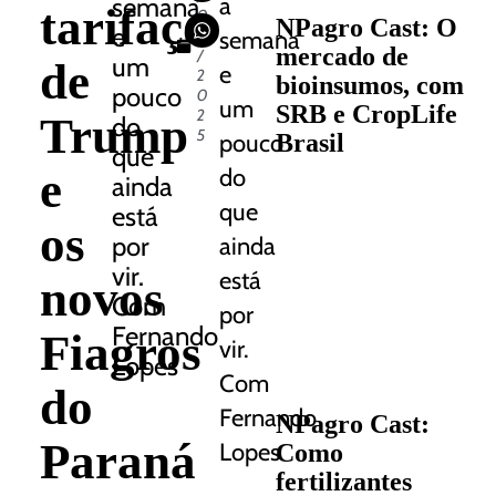
semana
a
tarifaço
0
NPagro Cast: O
e
9
semana
mercado de
/
um
de
e
2
bioinsumos, com
pouco
0
um
SRB e CropLife
2
Trump
do
5
pouco
Brasil
que
e
do
ainda
que
está
os
por
ainda
vir.
está
novos
Com
por
Fernando
Fiagros
vir.
Lopes
Com
do
Fernando
NPagro Cast:
Paraná
Lopes
Como
fertilizantes