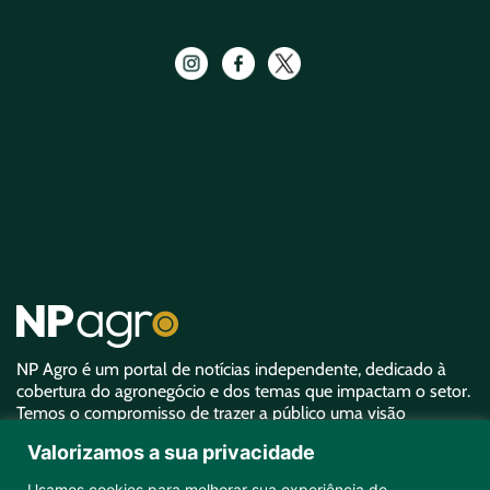
NP Agro é um portal de notícias independente, dedicado à
cobertura do agronegócio e dos temas que impactam o setor.
Temos o compromisso de trazer a público uma visão
aprofundada sobre o agro e garantir uma representatividade
Valorizamos a sua privacidade
equivalente à sua importância.
Usamos cookies para melhorar sua experiência de