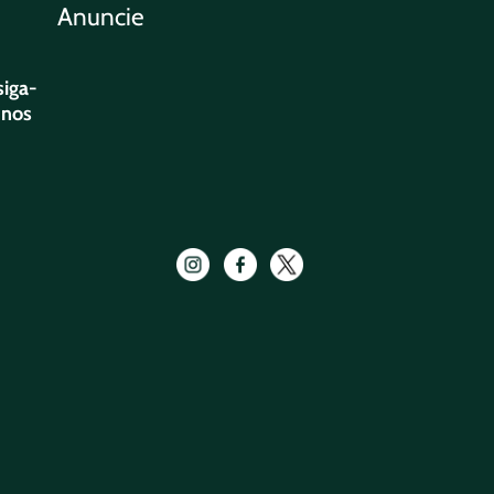
Anuncie
siga-
nos