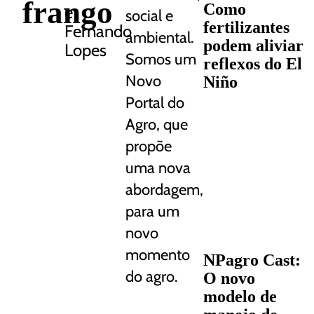
frango
Como
e
social e
fertilizantes
Fernando
ambiental.
podem aliviar
Lopes
Somos um
reflexos do El
Novo
Niño
Portal do
Agro, que
propõe
uma nova
abordagem,
para um
novo
momento
NPagro Cast:
do agro.
O novo
modelo de