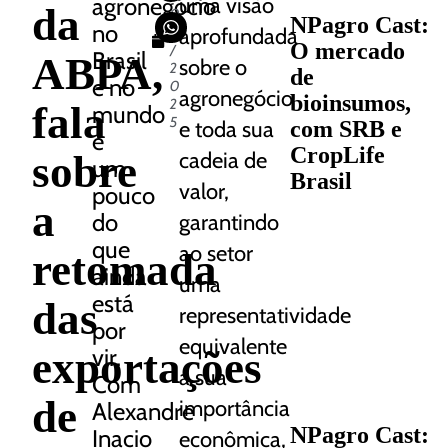
agronegócio
uma visão
da
0
NPagro Cast:
no
6
aprofundada
O mercado
/
Brasil
ABPA,
sobre o
2
de
e no
0
agronegócio
bioinsumos,
2
fala
mundo
5
e toda sua
com SRB e
e
CropLife
sobre
cadeia de
um
Brasil
valor,
pouco
a
do
garantindo
que
ao setor
retomada
ainda
uma
está
das
representatividade
por
equivalente
exportações
vir.
a sua
Com
de
importância
Alexandre
NPagro Cast:
Inacio
econômica,