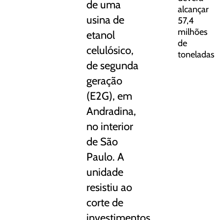
de uma
alcançar
usina de
57,4
milhões
etanol
de
celulósico,
toneladas
de segunda
geração
(E2G), em
Andradina,
no interior
de São
Paulo. A
unidade
resistiu ao
corte de
investimentos