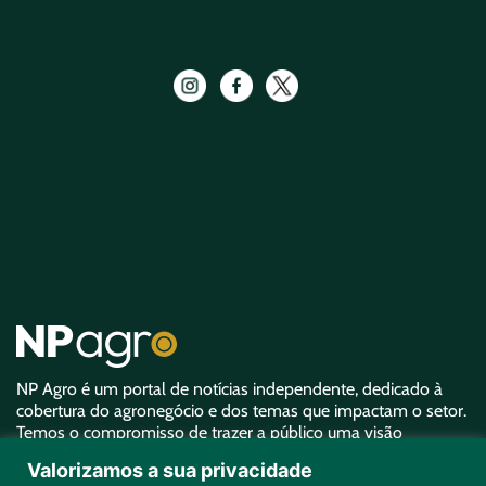
NP Agro é um portal de notícias independente, dedicado à
cobertura do agronegócio e dos temas que impactam o setor.
Temos o compromisso de trazer a público uma visão
aprofundada sobre o agro e garantir uma representatividade
Valorizamos a sua privacidade
equivalente à sua importância.