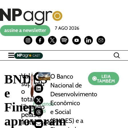
7 AGO 2026
assine a newsletter
BNDES
Valor
O Banco
LEIA
TAMBÉM
superou
Nacional de
e
o
Desenvolvimento
total
Econômico
Finep
Fernando
liberado
Lopes
e Social
pelas
aprovaram
0
(BNDES) e a
instituições
4
/