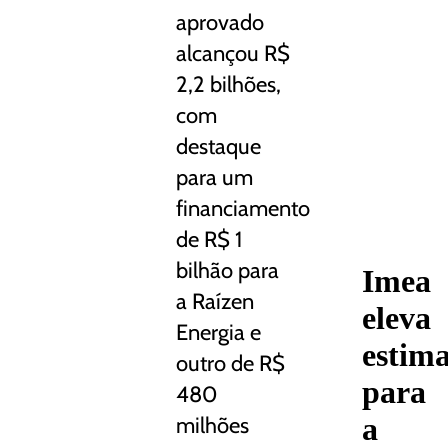
aprovado
alcançou R$
2,2 bilhões,
com
destaque
para um
financiamento
de R$ 1
bilhão para
Imea
a Raízen
eleva
Energia e
estima
outro de R$
para
480
a
milhões