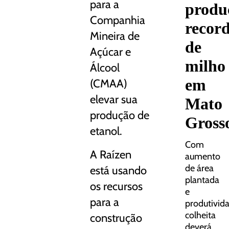
para a
produ
Companhia
recor
Mineira de
de
Açúcar e
milho
Álcool
em
(CMAA)
elevar sua
Mato
produção de
Gross
etanol.
Com
A Raízen
aumento
de área
está usando
plantada
os recursos
e
para a
produtivid
colheita
construção
deverá