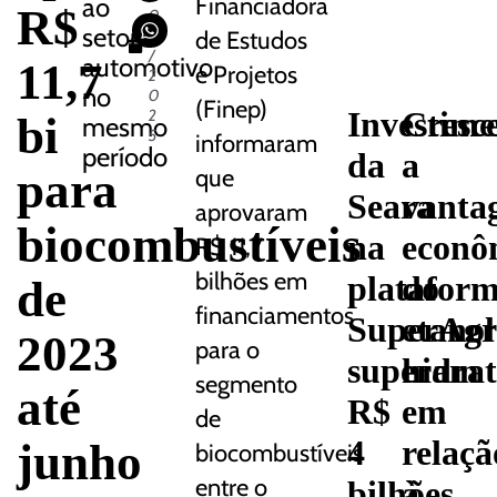
ao
Financiadora
R$
0
setor
8
de Estudos
/
automotivo
11,7
e Projetos
2
no
0
(Finep)
Investime
Cresc
2
bi
mesmo
5
informaram
período
da
a
para
que
Seara
vanta
aprovaram
biocombustíveis
na
econô
R$ 11,7
bilhões em
platafor
do
de
financiamentos
SuperAgr
etanol
2023
para o
superam
hidra
segmento
até
R$
em
de
junho
4
relaçã
biocombustíveis
entre o
bilhões
à