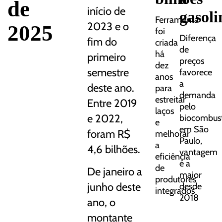
de
início de
gasoli
Ferramenta
2025
2023 e o
foi
Diferença
fim do
criada
de
há
primeiro
preços
dez
semestre
favorece
anos
a
deste ano.
para
demanda
estreitar
Entre 2019
pelo
laços
e 2022,
biocombust
e
em São
foram R$
melhorar
Paulo,
a
4,6 bilhões.
vantagem
eficiência
é a
de
De janeiro a
maior
produtores
junho deste
desde
integrados
2018
ano, o
montante