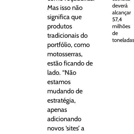
deverá
Mas isso não
alcançar
significa que
57,4
produtos
milhões
de
tradicionais do
tonelada
portfólio, como
motosserras,
estão ficando de
lado. “Não
estamos
mudando de
estratégia,
apenas
adicionando
novos ‘sites’ a