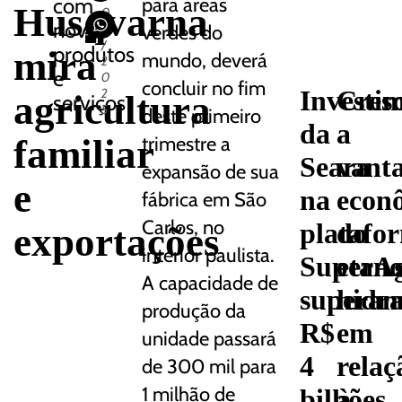
com
para áreas
Husqvarna
0
novos
2
verdes do
/
produtos
mira
mundo, deverá
2
e
0
concluir no fim
Investi
Cres
2
agricultura
serviços
5
deste primeiro
da
a
familiar
trimestre a
Seara
vant
expansão de sua
e
na
econ
fábrica em São
Carlos, no
platafo
do
exportações
interior paulista.
SuperA
etano
A capacidade de
supera
hidr
produção da
R$
em
unidade passará
4
relaç
de 300 mil para
1 milhão de
bilhões
à