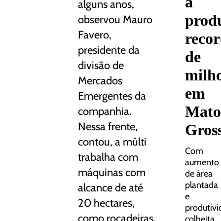
a
alguns anos,
prod
observou Mauro
Favero,
reco
presidente da
de
divisão de
milh
Mercados
em
Emergentes da
Mato
companhia.
Nessa frente,
Gros
contou, a múlti
Com
trabalha com
aumento
máquinas com
de área
plantada
alcance de até
e
20 hectares,
produtivi
como roçadeiras.
colheita