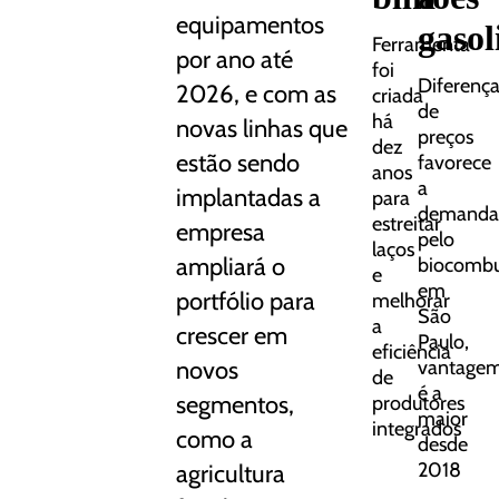
equipamentos
gasol
Ferramenta
por ano até
foi
Diferenç
2026, e com as
criada
de
há
novas linhas que
preços
dez
estão sendo
favorece
anos
a
implantadas a
para
demanda
estreitar
empresa
pelo
laços
ampliará o
biocombus
e
em
portfólio para
melhorar
São
a
crescer em
Paulo,
eficiência
novos
vantage
de
é a
segmentos,
produtores
maior
integrados
como a
desde
2018
agricultura