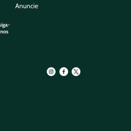
Anuncie
siga-
nos