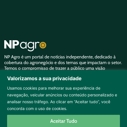
NP Agro é um portal de notícias independente, dedicado à
cobertura do agronegócio e dos temas que impactam o setor.
Temos o compromisso de trazer a público uma visão
aprofundada sobre o agro e garantir uma representatividade
Valorizamos a sua privacidade
equivalente à sua importância.
Usamos cookies para melhorar sua experiência de
navegação, veicular anúncios ou conteúdo personalizado e
analisar nosso tráfego. Ao clicar em “Aceitar tudo”, você
concorda com o uso de cookies.
Copyright ©2026 NPAgro. Todos os direitos reservados.
Aceitar Tudo