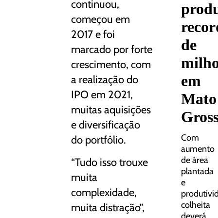
continuou,
prod
começou em
recor
2017 e foi
de
marcado por forte
milh
crescimento, com
em
a realização do
IPO em 2021,
Mato
muitas aquisições
Gros
e diversificação
Com
do portfólio.
aumento
de área
“Tudo isso trouxe
plantada
muita
e
complexidade,
produtivi
colheita
muita distração”,
deverá