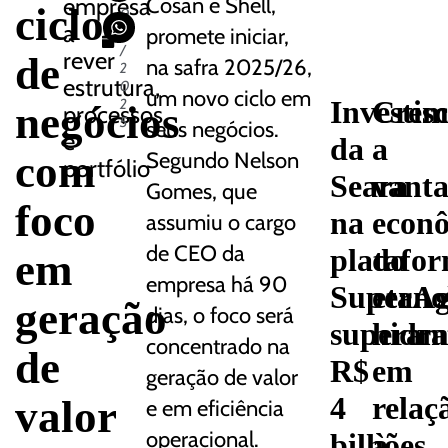
empresa
Cosan e Shell,
ciclo
0
a
2
promete iniciar,
/
rever
de
na safra 2025/26,
2
estrutura,
0
um novo ciclo em
Investim
Cresc
2
negócios
processos
5
seus negócios.
e
da
a
com
Segundo Nelson
portfólio
Seara
vant
Gomes, que
foco
na
econ
assumiu o cargo
de CEO da
platafo
do
em
empresa há 90
SuperAg
etano
geração
dias, o foco será
supera
hidra
concentrado na
de
R$
em
geração de valor
valor
4
relaç
e em eficiência
operacional.
bilhões
à