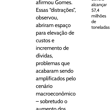
afirmou Gomes.
alcançar
Essas “distrações”,
57,4
milhões
observou,
de
abriram espaço
toneladas
para elevação de
custos e
incremento de
dívidas,
problemas que
acabaram sendo
amplificados pelo
cenário
macroeconômico
– sobretudo o
aumento dos