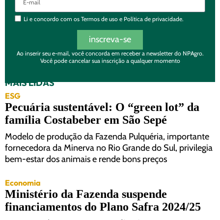
Li e concordo com os
Termos de uso
e
Política de privacidade.
inscreva-se
Ao inserir seu e-mail, você concorda em receber a newsletter do NPAgro.
Você pode cancelar sua inscrição a qualquer momento
MAIS LIDAS
ESG
Pecuária sustentável: O “green lot” da
família Costabeber em São Sepé
Modelo de produção da Fazenda Pulquéria, importante
fornecedora da Minerva no Rio Grande do Sul, privilegia
bem-estar dos animais e rende bons preços
Economia
Ministério da Fazenda suspende
financiamentos do Plano Safra 2024/25