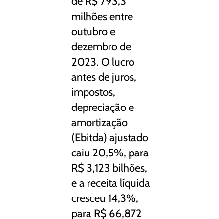
de R$ 793,3
milhões entre
outubro e
dezembro de
2023. O lucro
antes de juros,
impostos,
depreciação e
amortização
(Ebitda) ajustado
caiu 20,5%, para
R$ 3,123 bilhões,
e a receita líquida
cresceu 14,3%,
para R$ 66,872