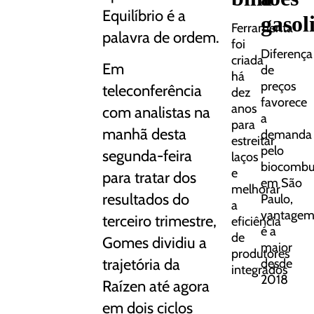
Equilíbrio é a
gasol
Ferramenta
palavra de ordem.
foi
Diferença
criada
Em
de
há
preços
teleconferência
dez
favorece
anos
com analistas na
a
para
manhã desta
demanda
estreitar
pelo
segunda-feira
laços
biocombus
e
para tratar dos
em São
melhorar
resultados do
Paulo,
a
vantage
terceiro trimestre,
eficiência
é a
de
Gomes dividiu a
maior
produtores
trajetória da
desde
integrados
2018
Raízen até agora
em dois ciclos