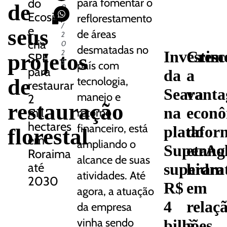
do
para fomentar o
de
0
Ecosia,
8
reflorestamento
/
e
seus
de áreas
2
cria
0
desmatadas no
Investim
Cresc
2
projetos
SPE
5
país com
para
da
a
de
tecnologia,
restaurar
Seara
vant
manejo e
2
restauração
na
econ
mil
retorno
hectares
financeiro, está
platafor
do
florestal
em
ampliando o
SuperAg
etano
Roraima
alcance de suas
até
superam
hidra
atividades. Até
2030
R$
em
agora, a atuação
4
relaç
da empresa
vinha sendo
bilhões
à