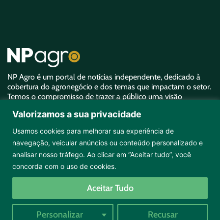
NP Agro é um portal de notícias independente, dedicado à
cobertura do agronegócio e dos temas que impactam o setor.
Temos o compromisso de trazer a público uma visão
aprofundada sobre o agro e garantir uma representatividade
Valorizamos a sua privacidade
equivalente à sua importância.
Usamos cookies para melhorar sua experiência de
navegação, veicular anúncios ou conteúdo personalizado e
analisar nosso tráfego. Ao clicar em “Aceitar tudo”, você
concorda com o uso de cookies.
Copyright ©2026 NPAgro. Todos os direitos reservados.
Aceitar Tudo
Desenvolvido por
Selfti
e
Views
Personalizar
Recusar