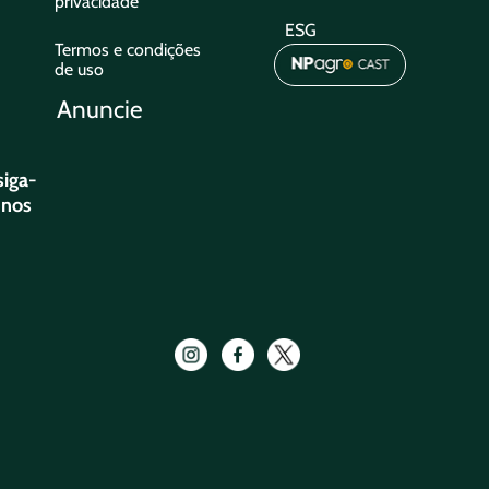
privacidade
ESG
Termos e condições
de uso
Anuncie
siga-
nos