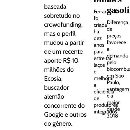
baseada
gasol
Ferramenta
sobretudo no
foi
Diferença
crowdfunding,
criada
de
há
mas o perfil
preços
dez
mudou a partir
favorece
anos
a
de um recente
para
demanda
estreitar
aporte R$ 10
pelo
laços
milhões do
biocombus
e
em São
Ecosia,
melhorar
Paulo,
a
buscador
vantagem
eficiência
alemão
é a
de
maior
concorrente do
produtores
desde
integrados
Google e outros
2018
do gênero.