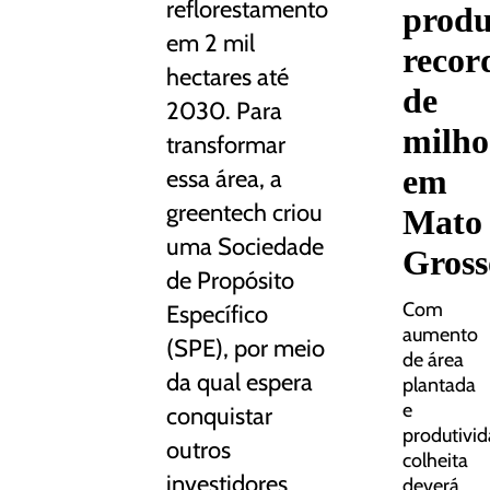
reflorestamento
prod
em 2 mil
recor
hectares até
de
2030. Para
milho
transformar
em
essa área, a
greentech criou
Mato
uma Sociedade
Gross
de Propósito
Com
Específico
aumento
(SPE), por meio
de área
da qual espera
plantada
e
conquistar
produtivid
outros
colheita
investidores
deverá