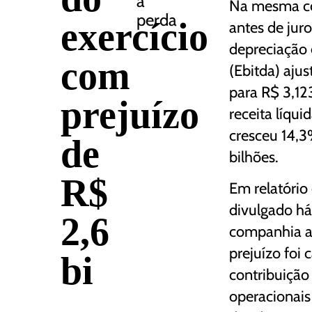
a
Na mesma co
perda
exercício
antes de juro
depreciação 
com
(Ebitda) aju
para R$ 3,123
prejuízo
receita líqu
cresceu 14,3
de
bilhões.
R$
Em relatório
divulgado há
2,6
companhia a
prejuízo foi
bi
contribuição
operacionais