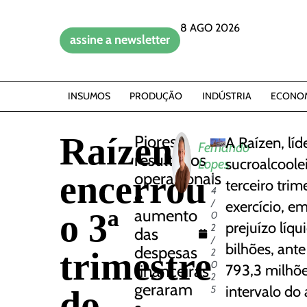
8 AGO 2026
assine a newsletter
INSUMOS
PRODUÇÃO
INDÚSTRIA
ECONO
Raízen
Piores
A Raízen, líd
Fernando
resultados
sucroalcoole
Lopes
encerrou
operacionais
1
terceiro trim
4
e
/
exercício, 
aumento
o 3ª
0
prejuízo líqu
2
das
/
bilhões, ante
despesas
trimestre
2
0
financeiras
793,3 milhõe
2
geraram
intervalo do 
do
5