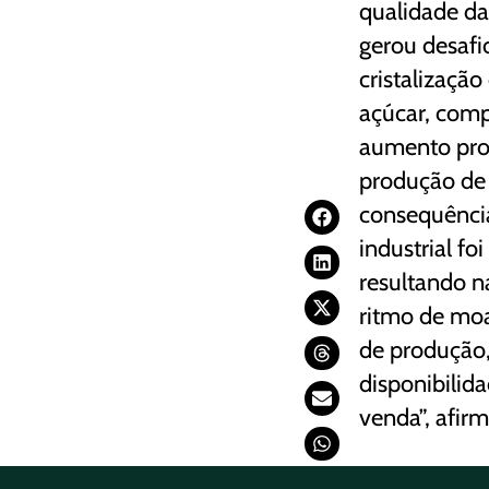
qualidade d
gerou desafi
cristalizaçã
açúcar, com
aumento pro
produção de 
consequência
industrial fo
resultando n
ritmo de moa
de produção
disponibilid
venda”, afir