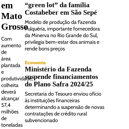
em
“green lot” da família
Costabeber em São Sepé
Mato
Modelo de produção da Fazenda
Grosso
Pulquéria, importante fornecedora
da Minerva no Rio Grande do Sul,
Com
privilegia bem-estar dos animais e
aumento
rende bons preços
de
área
Economia
plantada
Ministério da Fazenda
e
suspende financiamentos
produtividade,
do Plano Safra 2024/25
colheita
deverá
Secretaria do Tesouro enviou ofício
alcançar
às instituições financeiras
57,4
determinando a suspensão de novas
milhões
contratações de crédito rural
de
subvencionado
toneladas