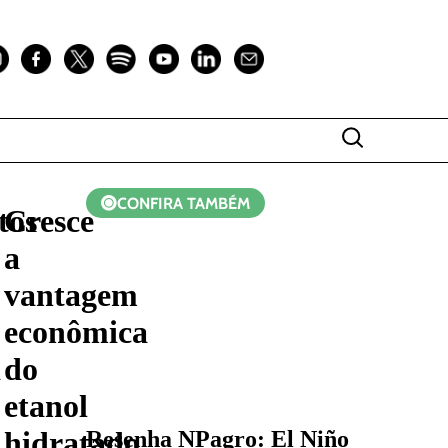
CONFIRA TAMBÉM
tos
Cresce
a
vantagem
econômica
a
do
etanol
hidratado
Resenha NPagro: El Niño