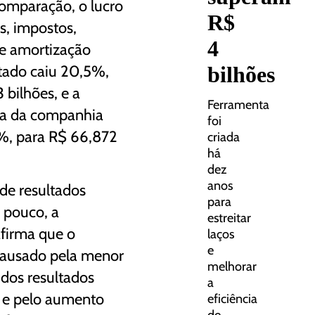
mparação, o lucro
R$
s, impostos,
4
e amortização
stado caiu 20,5%,
bilhões
 bilhões, e a
Ferramenta
ida da companhia
foi
%, para R$ 66,872
criada
há
dez
anos
 de resultados
para
 pouco, a
estreitar
firma que o
laços
e
 causado pela menor
melhorar
 dos resultados
a
 e pelo aumento
eficiência