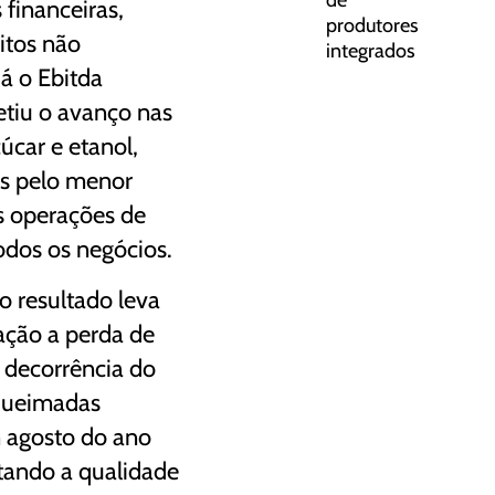
de
 financeiras,
produtores
itos não
integrados
Já o Ebitda
etiu o avanço nas
úcar e etanol,
s pelo menor
s operações de
odos os negócios.
o resultado leva
ação a perda de
ecorrência do
 queimadas
 agosto do ano
tando a qualidade