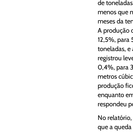
de toneladas
menos que n
meses da te
A produção 
12,5%, para 
toneladas, e 
registrou le
0,4%, para 3
metros cúbic
produção fi
enquanto em
respondeu p
No relatório
que a queda