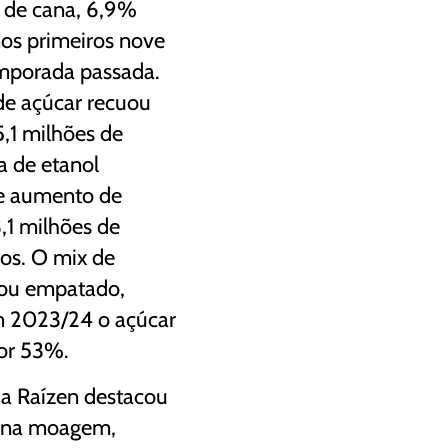
 de cana, 6,9%
os primeiros nove
mporada passada.
de açúcar recuou
5,1 milhões de
a de etanol
ve aumento de
,1 milhões de
os. O mix de
cou empatado,
 2023/24 o açúcar
or 53%.
, a Raízen destacou
 na moagem,