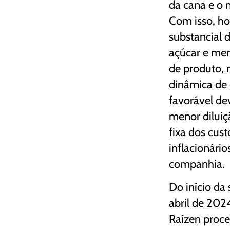
da cana e o 
Com isso, h
substancial 
açúcar e men
de produto,
dinâmica de
favorável de
menor diluiç
fixa dos cus
inflacionário
companhia.
Do início da 
abril de 202
Raízen proce