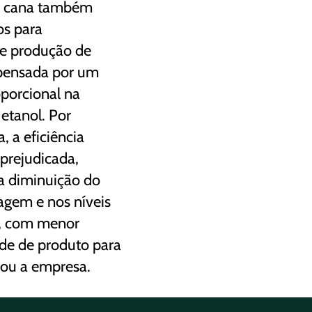
a cana também
os para
o e produção de
pensada por um
porcional na
etanol. Por
, a eficiência
i prejudicada,
a diminuição do
gem e nos níveis
, com menor
ade de produto para
mou a empresa.