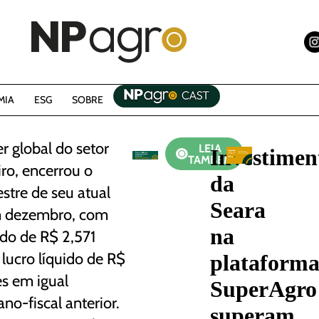
MIA
ESG
SOBRE
er global do setor
LEIA
Investimen
TAMBÉM
iro, encerrou o
da
estre de seu atual
Seara
em dezembro, com
na
ido de R$ 2,571
 lucro líquido de R$
plataform
s em igual
SuperAgro
ano-fiscal anterior.
superam