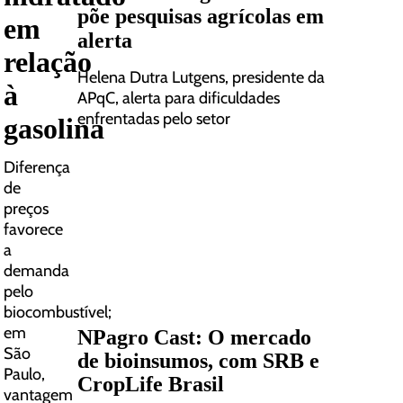
põe pesquisas agrícolas em
em
alerta
relação
Helena Dutra Lutgens, presidente da
à
APqC, alerta para dificuldades
enfrentadas pelo setor
gasolina
Diferença
de
preços
favorece
a
demanda
pelo
biocombustível;
em
NPagro Cast: O mercado
São
de bioinsumos, com SRB e
Paulo,
CropLife Brasil
vantagem