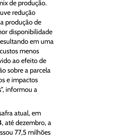
mix de produção.
ouve redução
da produção de
or disponibilidade
 resultando em uma
 custos menos
vido ao efeito de
ão sobre a parcela
tos e impactos
s”, informou a
safra atual, em
4, até dezembro, a
ssou 77,5 milhões