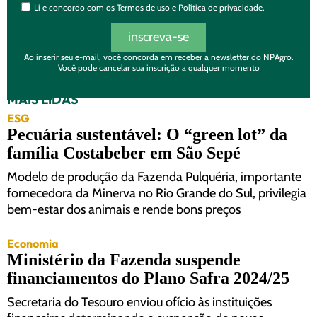
Li e concordo com os
Termos de uso
e
Política de privacidade.
inscreva-se
Ao inserir seu e-mail, você concorda em receber a newsletter do NPAgro.
Você pode cancelar sua inscrição a qualquer momento
MAIS LIDAS
ESG
Pecuária sustentável: O “green lot” da
família Costabeber em São Sepé
Modelo de produção da Fazenda Pulquéria, importante
fornecedora da Minerva no Rio Grande do Sul, privilegia
bem-estar dos animais e rende bons preços
Economia
Ministério da Fazenda suspende
financiamentos do Plano Safra 2024/25
Secretaria do Tesouro enviou ofício às instituições