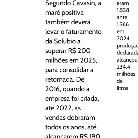
Segundo Cavasin, a
eram
1.538,
maré positiva
ante
também deverá
1.266
levar o faturamento
em
2024;
da Solubio a
produçã
superar R$ 200
declarad
milhões em 2025,
alcançou
234,4
para consolidar a
milhões
retomada. De
de
2016, quando a
litros
empresa foi criada,
até 2022, as
vendas dobraram
todos os anos, até
alcançarem R$ 190