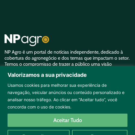
NP Agro é um portal de notícias independente, dedicado à
cobertura do agronegócio e dos temas que impactam o setor.
Temos o compromisso de trazer a público uma visão
aprofundada sobre o agro e garantir uma representatividade
Valorizamos a sua privacidade
equivalente à sua importância.
Usamos cookies para melhorar sua experiência de
navegação, veicular anúncios ou conteúdo personalizado e
analisar nosso tráfego. Ao clicar em “Aceitar tudo”, você
concorda com o uso de cookies.
Copyright ©2026 NPAgro. Todos os direitos reservados.
Aceitar Tudo
Desenvolvido por
Selfti
e
Views