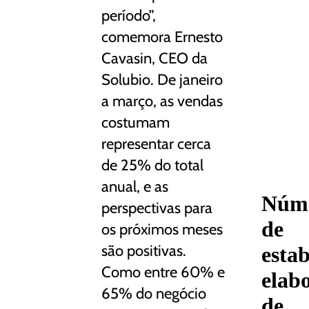
período”,
comemora Ernesto
Cavasin, CEO da
Solubio. De janeiro
a março, as vendas
costumam
representar cerca
de 25% do total
anual, e as
Núm
perspectivas para
de
os próximos meses
são positivas.
esta
Como entre 60% e
elab
65% do negócio
de