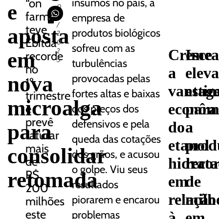
“on
insumos no país, a
e
0
farm”
5
empresa de
/
teve
aposta
produtos biológicos
2
Ebitda
0
sofreu com as
Cresce
Ime
2
em
recorde
5
turbulências
no
a
elev
nova
provocadas pelas
1º
vantag
esti
fortes altas e baixas
trimestre
microalga
econôm
para
e
dos preços dos
prevê
defensivos e pela
do
a
para
faturar
queda das cotações
etanol
prod
mais
consolidar
dos grãos, e acusou
de
hidrat
reco
o golpe. Viu seus
retomada
R$
em
de
resultados
200
relação
milh
piorarem e encarou
milhões
este
problemas
à
em