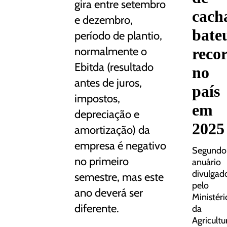
gira entre setembro
cach
e dezembro,
bate
período de plantio,
reco
normalmente o
Ebitda (resultado
no
antes de juros,
país
impostos,
em
depreciação e
2025
amortização) da
empresa é negativo
Segundo
no primeiro
anuário
divulgad
semestre, mas este
pelo
ano deverá ser
Ministéri
diferente.
da
Agricultu