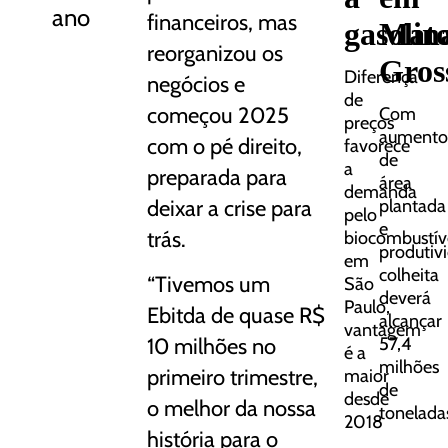
ano
financeiros, mas
gasolin
Mat
reorganizou os
Gros
Diferença
negócios e
de
começou 2025
Com
preços
aument
com o pé direito,
favorece
de
a
preparada para
área
demanda
deixar a crise para
plantada
pelo
e
trás.
biocombustív
produtiv
em
colheita
“Tivemos um
São
deverá
Paulo,
Ebitda de quase R$
alcançar
vantagem
57,4
10 milhões no
é a
milhões
primeiro trimestre,
maior
de
desde
o melhor da nossa
tonelada
2018
história para o