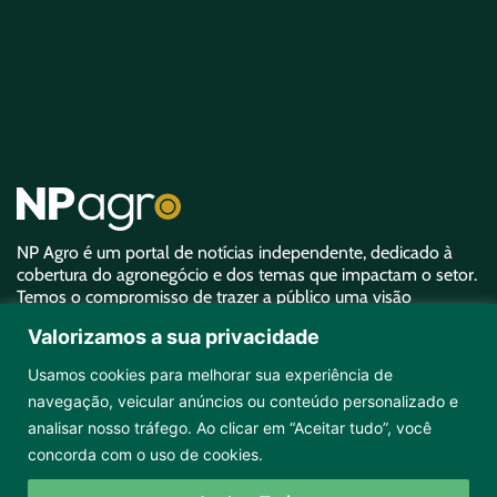
NP Agro é um portal de notícias independente, dedicado à
cobertura do agronegócio e dos temas que impactam o setor.
Temos o compromisso de trazer a público uma visão
aprofundada sobre o agro e garantir uma representatividade
Valorizamos a sua privacidade
equivalente à sua importância.
Usamos cookies para melhorar sua experiência de
navegação, veicular anúncios ou conteúdo personalizado e
analisar nosso tráfego. Ao clicar em “Aceitar tudo”, você
concorda com o uso de cookies.
Copyright ©2026 NPAgro. Todos os direitos reservados.